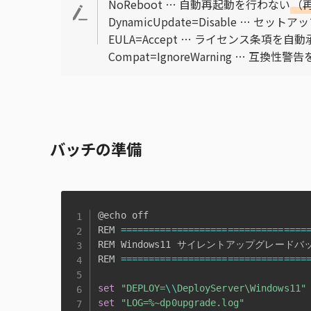
NoReboot … 自動再起動を行わない
（
DynamicUpdate=Disable …
EULA=Accept … ライセンス条項を自動
Compat=IgnoreWarning …
バッチの準備
@echo off

REM 
==
==
==
==
==
==
==
==
==
==
==
==
==
==
==
==
=
REM Windows11 サイレントアップグレードバッ
REM 
==
==
==
==
==
==
==
==
==
==
==
==
==
==
==
==
=
set
"DEPLOY=
\\
DeployServer\Windows11"
set
"LOG=%~dp0upgrade.log"