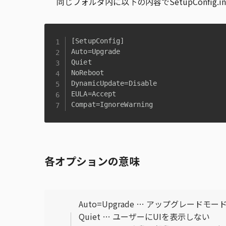
同じフォルダ内に以下の内容でSetupConfig.
[SetupConfig]

Auto=Upgrade

Quiet

NoReboot

DynamicUpdate=Disable

EULA=Accept

Compat=IgnoreWarning
各オプションの意味
Auto=Upgrade … アップグレードモ
Quiet … ユーザーにUIを表示しない