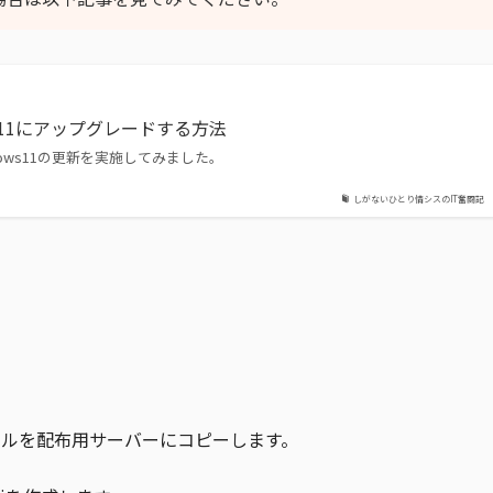
s 11にアップグレードする方法
へWindows11の更新を実施してみました。
しがないひとり情シスのIT奮闘記
ファイルを配布用サーバーにコピーします。