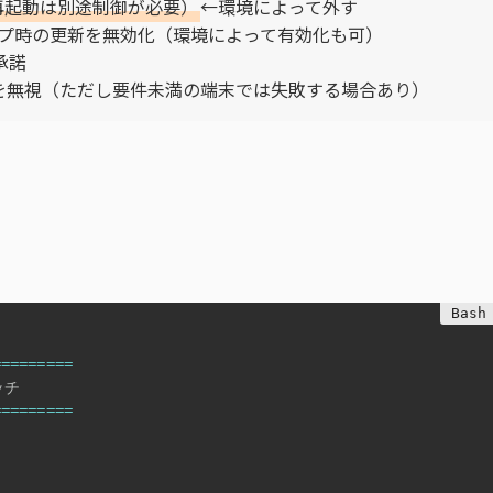
再起動は別途制御が必要）
←環境によって外す
 セットアップ時の更新を無効化（環境によって有効化も可）
承諾
 互換性警告を無視（ただし要件未満の端末では失敗する場合あり）
=
==
==
==
==
チ

=
==
==
==
==