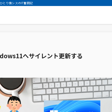
ひとり情シスのIT奮闘記
indows11へサイレント更新する